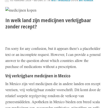
03 FEBRUARI 2026
- GEPLAATST IN
NIET INGEDEELD
DOOR
BHTVDMEER
In welk land zijn medicijnen verkrijgbaar
zonder recept?
I'm sorry for any confusion, but it appears there's a placeholder
text or an incomplete request. However, I can provide a general
answer to the question about which countries allow the
purchase of medications without a prescription.
Vrij verkrijgbare medicijnen in Mexico
In Mexico zijn veel medicijnen die in andere landen een recept
vereisen, vrij verkrijgbaar zonder voorschrift. Dit komt door de
relatief soepele regelgeving rondom de verkoop van
geneesmiddelen. Apotheken in Mexico bieden een breed scala
aan medicijnen aan, waaronder antibiotica, pijnstillers en zelfs